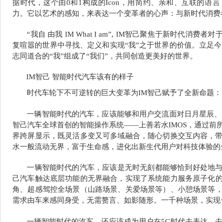
据时代，这个由0和1构成的Icon，用简约、亲和、互联的语
力。它以艺术的感知，来表达一个变革者的心声：与新时代消费
“
我自 由我 IM What I am”, IM智己聚焦于新时代消
复
喧嚣的世界中寻找、定义和实现“我”之于世界的价值。立足今
志同道合的“我”组成了“我们”，共同创造更美好的世界。
IM
智己 智能时代汽车该有的样子
时代车轮下不可逆转的巨大变革为IM智己赋予了全新命题：
一辆智能时代的汽车，应该能够和用户交流面对日月星辰、
智己汽车全球首创的智能操作系统——上善若水IMOS，通过前
界跨屏显示，既灵活多变又可多域融合，随心切换交互内容，
水一般流动无界，富于生命感，进化出新生代用户对科技体验的
一辆智能时代的汽车，应该是无时无刻都能够恰到好处地
己汽车触达底层功能的无界融合，实现了系统能力服务原子化的
角、超感驾控全场景（山路场景、关爱场景等）、小憩场景等，
需求由车来感同身受，无需赘言、如影随形。一千种场景，实现
一辆智能时代的汽车，还应该成为用户在5G时代去表达、