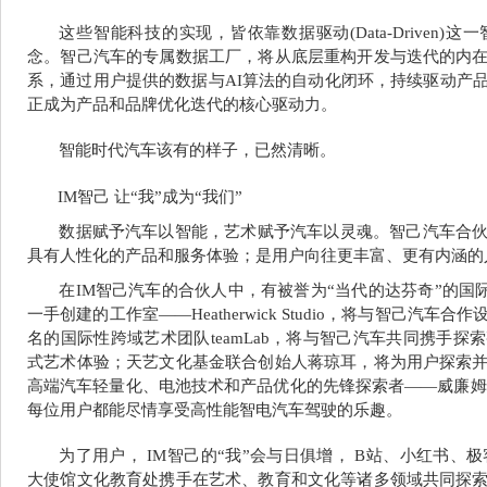
这些智能科技的实现，皆依靠数据驱动(Data-Driven
念。智己汽车的专属数据工厂，将从底层重构开发与迭代的内
系，通过用户提供的数据与AI算法的自动化闭环，持续驱动产
正成为产品和品牌优化迭代的核心驱动力。
智能时代汽车该有的样子，已然清晰。
IM
智己 让
“
我
”
成为
“
我们
”
数据赋予汽车以智能，艺术赋予汽车以灵魂。智己汽车合
具有人性化的产品和服务体验；是用户向往更丰富、更有内涵的
在IM智己汽车的合伙人中，有被誉为“当代的达芬奇”的国际顶级设计
一手创建的工作室——Heatherwick Studio，将与智己汽
名的国际性跨域艺术团队teamLab，将与智己汽车共同携手
式艺术体验；天艺文化基金联合创始人蒋琼耳，将为用户探索
高端汽车轻量化、电池技术和产品优化的先锋探索者——威廉姆
每位用户都能尽情享受高性能智电汽车驾驶的乐趣。
为了用户， IM智己的“我”会与日俱增， B站、小红书、
大使馆文化教育处携手在艺术、教育和文化等诸多领域共同探