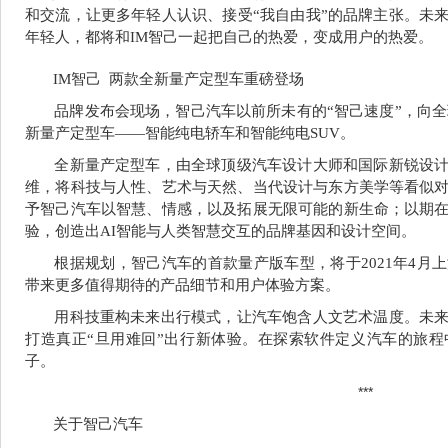
和交流，让更多年轻人认识、接受“我自由我”的品牌主张。未
年轻人，都将和IM智己一起把自己的热爱，变成用户的热爱。
IM
智己 两款全新量产定型车重磅登场
品牌发布会现场，智己汽车以前所未有的“智己速度”，向全
新量产定型车——
智能纯电轿车
和
智能纯电SUV
。
全新量产定型车，由全球顶级汽车设计大师和国际新锐设
维，将科技与人性、艺术与天然、当代设计与东方美学等看似
予智己汽车以智慧、情感，以及拓展无限可能的新生命；以期
验，创造出AI智能与人类智慧交互的品牌基因和设计空间。
根据规划，智己汽车的首款量产版车型，将于2021年4月
带来更多值得期待的产品细节和用户体验方案。
用科技重构未来出行模式，让汽车饱含人文艺术温度。未
打造真正“旦用难回”出行新体验。在探索软件定义汽车的旅
子。
***
关于智己汽车