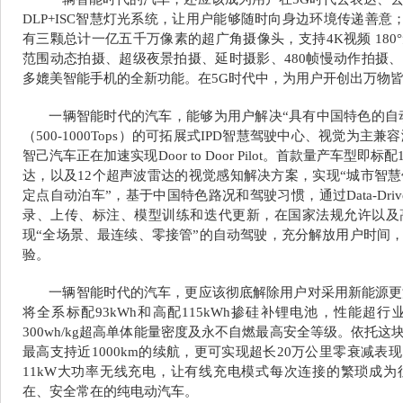
DLP+ISC智慧灯光系统，让用户能够随时向身边环境传递善意；
有三颗总计一亿五千万像素的超广角摄像头，支持4K视频 18
范围动态拍摄、超级夜景拍摄、延时摄影、480帧慢动作拍摄
多媲美智能手机的全新功能。在5G时代中，为用户开创出万物
一辆智能时代的汽车，能够为用户解决“具有中国特色的自
（500-1000Tops）的可拓展式IPD智慧驾驶中心、视觉为主
智己汽车正在加速实现Door to Door Pilot。首款量产车型
达，以及12个超声波雷达的视觉感知解决方案，实现“城市智慧
定点自动泊车”，基于中国特色路况和驾驶习惯，通过Data-Dr
录、上传、标注、模型训练和迭代更新，在国家法规允许以及
现“全场景、最连续、零接管”的自动驾驶，充分解放用户时间
验。
一辆智能时代的汽车，更应该彻底解除用户对采用新能源更
将全系标配93kWh和高配115kWh掺硅补锂电池，性能超行业
300wh/kg超高单体能量密度及永不自燃最高安全等级。依托
最高支持近1000km的续航，更可实现超长20万公里零衰减
11kW大功率无线充电，让有线充电模式每次连接的繁琐成
在、安全常在的纯电动汽车。