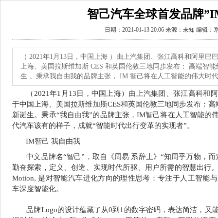
智己汽车全球首发品牌”I
日期：2021-01-13 20:06 来源：未知 编辑
（ 2021年1月13日，中国上海 ）由上汽集团、张江高科和阿里
上海、美国拉斯维加斯 CES 和英国伦敦三地同步发布： 高端智能
生 。秉承我自由我的品牌主张， IM 智己将在人工智能的伟大时
（
2021年1月13日，中国上海
）由上汽集团、张江高科和阿
于中国上海、美国拉斯维加斯
CES
和英国伦敦三地同步发布：
高
新诞生
。秉承“我自由我”的品牌主张，
IM
智己将在人工智能的
代汽车该有的样子，成就
“
智能时代出行变革的实现者
”
。
IM
智己
我自由我
中文品牌名“智己”，取自《周易 系辞上》“知周乎万物，
勤奋探索，定义、创造、实现时代所驱、用户所需的智慧出行。英文品牌名“I
Motion, 是对智能汽车进化方向的理性思考：专注于人工智
车深度智能化。
品牌Logo的设计蕴藏了从0到1的数字密码，表达简洁，