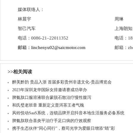
媒体联络人：
林晨宇
周琳
智己汽车
上海朗知
电话：0086-21–22011352
电话：185 
邮箱：linchenyu02@saicmotor.com
邮箱：
zh
>>相关阅读
醉美黔韵 贵品入浙 首届多彩贵州非遗文化-贵品博览会
2023年深圳龙华国际女排邀请赛成功举办
脾氨肽口服溶液联合蒙脱石散治疗慢性腹泻
和氏璧老班章 重新定义普洱茶王者气魄
风铃悦动SaaS系统，连锁品牌开启抖音本地生活服务必备系统
脾氨肽联合喜炎平治疗手足口病的疗效观察
携手生态伙伴“同心同行”，蔡司光学为爱眼日增添“睛”彩