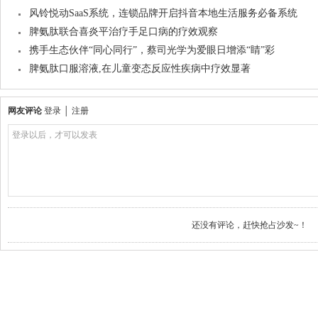
风铃悦动SaaS系统，连锁品牌开启抖音本地生活服务必备系统
脾氨肽联合喜炎平治疗手足口病的疗效观察
携手生态伙伴“同心同行”，蔡司光学为爱眼日增添“睛”彩
脾氨肽口服溶液,在儿童变态反应性疾病中疗效显著
网友评论
登录
│
注册
登录以后，才可以发表
还没有评论，赶快抢占沙发~！