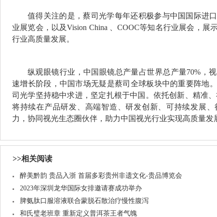
值得关注的是，蔡司光学每年还积极参与中国国际进
业展览会，以及Vision China 、COOC等知名行业展
行业高质量发展。
纵观眼镜行业，中国眼镜总产量占世界总产量70%，
速增长阶段，中国市场无疑是蔡司全球板块中的重要阵地
司光学坚持稳中求进，坚定扎根于中国。依托创新、精准、
将持续在产品研发、高端智造、研发创新、可持续发展、
力，协同视光生态圈伙伴，助力中国视光行业实现高质量发
>>相关阅读
醉美黔韵 贵品入浙 首届多彩贵州非遗文化-贵品博览会
2023年深圳龙华国际女排邀请赛成功举办
脾氨肽口服溶液联合蒙脱石散治疗慢性腹泻
和氏璧老班章 重新定义普洱茶王者气魄