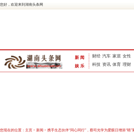
您好，欢迎来到湖南头条网
财经
汽车
家居
女性
新闻
科技
资讯
体育
理财
娱乐
您现在的位置：
主页
>
新闻
> 携手生态伙伴“同心同行”，蔡司光学为爱眼日增添“睛”