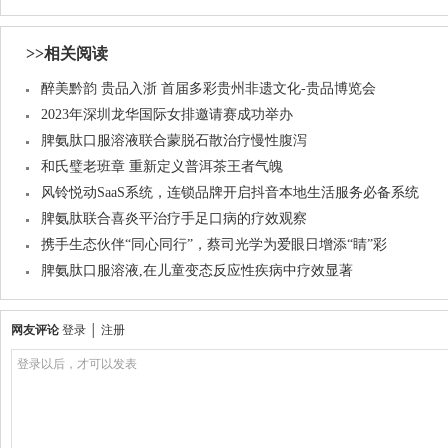
>>相关阅读
醉美黔韵 贵品入浙 首届多彩贵州非遗文化-贵品博览会
2023年深圳龙华国际女排邀请赛成功举办
脾氨肽口服溶液联合蒙脱石散治疗慢性腹泻
和氏璧老班章 重新定义普洱茶王者气魄
风铃悦动SaaS系统，连锁品牌开启抖音本地生活服务必备系统
脾氨肽联合喜炎平治疗手足口病的疗效观察
携手生态伙伴“同心同行”，蔡司光学为爱眼日增添“睛”彩
脾氨肽口服溶液,在儿童变态反应性疾病中疗效显著
网友评论
登录
│
注册
登录以后，才可以发表