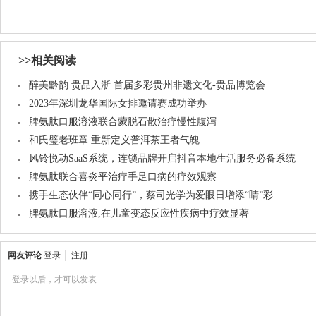
>>相关阅读
醉美黔韵 贵品入浙 首届多彩贵州非遗文化-贵品博览会
2023年深圳龙华国际女排邀请赛成功举办
脾氨肽口服溶液联合蒙脱石散治疗慢性腹泻
和氏璧老班章 重新定义普洱茶王者气魄
风铃悦动SaaS系统，连锁品牌开启抖音本地生活服务必备系统
脾氨肽联合喜炎平治疗手足口病的疗效观察
携手生态伙伴“同心同行”，蔡司光学为爱眼日增添“睛”彩
脾氨肽口服溶液,在儿童变态反应性疾病中疗效显著
网友评论
登录
│
注册
登录以后，才可以发表