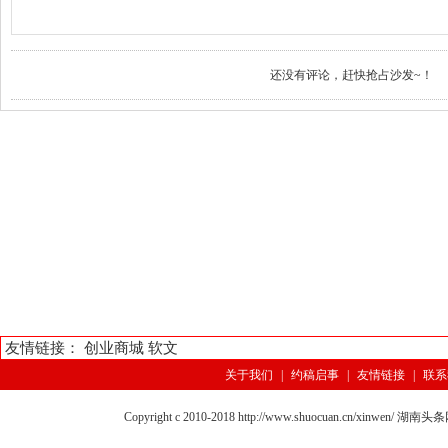
还没有评论，赶快抢占沙发~！
友情链接：
创业商城
软文
关于我们
|
约稿启事
|
友情链接
|
联系
Copyright c 2010-2018 http://www.shuocuan.cn/