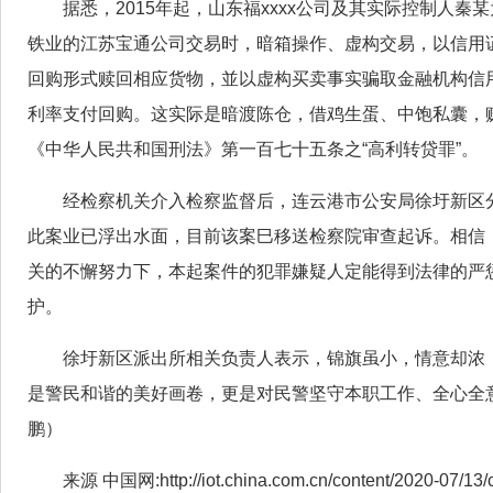
据悉，2015年起，山东福xxxx公司及其实际控制人
铁业的江苏宝通公司交易时，暗箱操作、虚构交易，以信用
回购形式赎回相应货物，並以虚构买卖事实骗取金融机构信
利率支付回购。这实际是暗渡陈仓，借鸡生蛋、中饱私囊，
《中华人民共和国刑法》第一百七十五条之“高利转贷罪”。
经检察机关介入检察监督后，连云港市公安局徐圩新区
此案业已浮出水面，目前该案巳移送检察院审查起诉。相信
关的不懈努力下，本起案件的犯罪嫌疑人定能得到法律的严
护。
徐圩新区派出所相关负责人表示，锦旗虽小，情意却浓
是警民和谐的美好画卷，更是对民警坚守本职工作、全心全
鹏）
来源 中国网:http://iot.china.com.cn/content/2020-07/13/